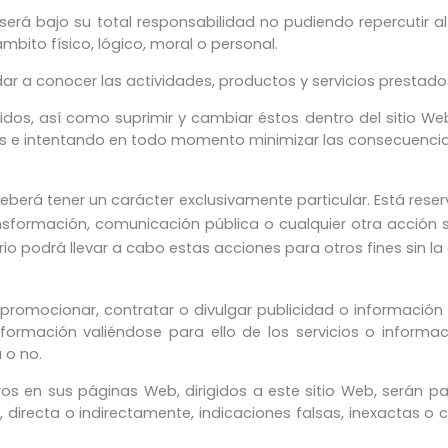
será bajo su total responsabilidad no pudiendo repercutir a
bito físico, lógico, moral o personal.
ar a conocer las actividades, productos y servicios prestados
enidos, así como suprimir y cambiar éstos dentro del sitio 
ores e intentando en todo momento minimizar las consecuen
berá tener un carácter exclusivamente particular. Está reserv
nsformación, comunicación pública o cualquier otra acción s
podrá llevar a cabo estas acciones para otros fines sin la aut
promocionar, contratar o divulgar publicidad o información 
o información valiéndose para ello de los servicios o inform
 o no.
os en sus páginas Web, dirigidos a este sitio Web, serán p
irecta o indirectamente, indicaciones falsas, inexactas o con