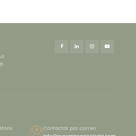
ud
@.
éfono
Contactar por correo