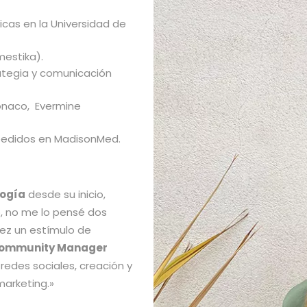
icas en la Universidad de
mestika).
ategia y comunicación
onaco, Evermine
pedidos en MadisonMed.
logía
desde su inicio,
, no me lo pensé dos
ez un estímulo de
ommunity Manager
redes sociales, creación y
marketing.»