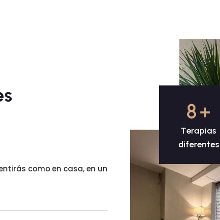
es
8
+
Terapias
diferentes
ntirás como en casa, en un