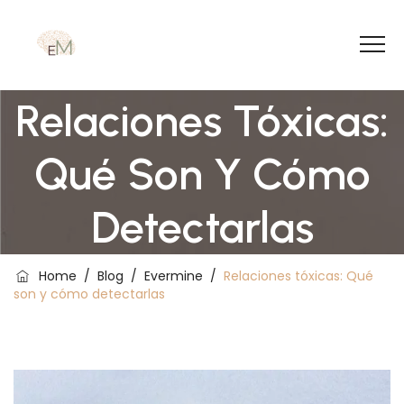
Relaciones Tóxicas:
Qué Son Y Cómo
Detectarlas
Home
/
Blog
/
Evermine
/
Relaciones tóxicas: Qué
son y cómo detectarlas