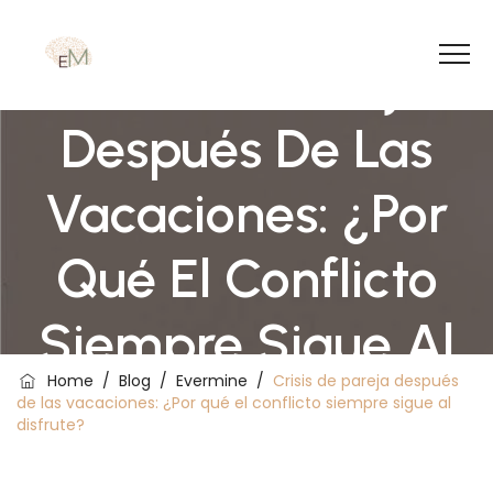
Crisis De Pareja
Después De Las
Vacaciones: ¿Por
Qué El Conflicto
Siempre Sigue Al
Home
/
Blog
/
Evermine
/
Crisis de pareja después
Disfrute?
de las vacaciones: ¿Por qué el conflicto siempre sigue al
disfrute?